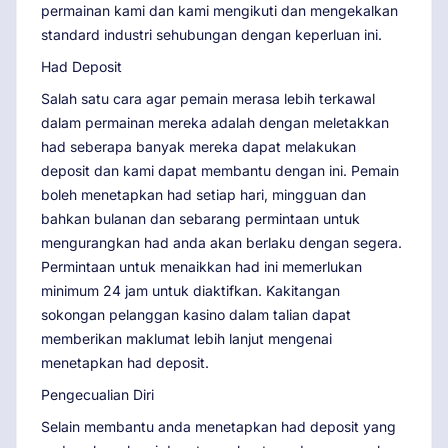
permainan kami dan kami mengikuti dan mengekalkan
standard industri sehubungan dengan keperluan ini.
Had Deposit
Salah satu cara agar pemain merasa lebih terkawal
dalam permainan mereka adalah dengan meletakkan
had seberapa banyak mereka dapat melakukan
deposit dan kami dapat membantu dengan ini. Pemain
boleh menetapkan had setiap hari, mingguan dan
bahkan bulanan dan sebarang permintaan untuk
mengurangkan had anda akan berlaku dengan segera.
Permintaan untuk menaikkan had ini memerlukan
minimum 24 jam untuk diaktifkan. Kakitangan
sokongan pelanggan kasino dalam talian dapat
memberikan maklumat lebih lanjut mengenai
menetapkan had deposit.
Pengecualian Diri
Selain membantu anda menetapkan had deposit yang