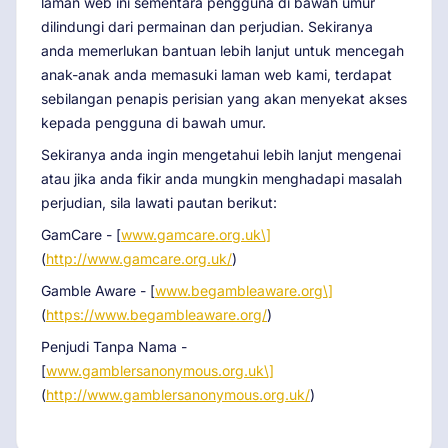
laman web ini sementara pengguna di bawah umur
dilindungi dari permainan dan perjudian. Sekiranya
anda memerlukan bantuan lebih lanjut untuk mencegah
anak-anak anda memasuki laman web kami, terdapat
sebilangan penapis perisian yang akan menyekat akses
kepada pengguna di bawah umur.
Sekiranya anda ingin mengetahui lebih lanjut mengenai
atau jika anda fikir anda mungkin menghadapi masalah
perjudian, sila lawati pautan berikut:
GamCare - [
www.gamcare.org.uk\]
(
http://www.gamcare.org.uk/
)
Gamble Aware - [
www.begambleaware.org\]
(
https://www.begambleaware.org/
)
Penjudi Tanpa Nama -
[
www.gamblersanonymous.org.uk\]
(
http://www.gamblersanonymous.org.uk/
)