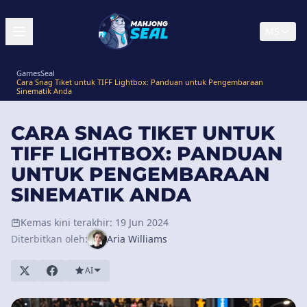
MS
GamesSeal
Cara Snag Tiket untuk TIFF Lightbox: Panduan untuk Pengembaraan
Sinematik Anda
CARA SNAG TIKET UNTUK
TIFF LIGHTBOX: PANDUAN
UNTUK PENGEMBARAAN
SINEMATIK ANDA
Kemas kini terakhir: 19 Jun 2024
Diterbitkan oleh:
Aria Williams
AI