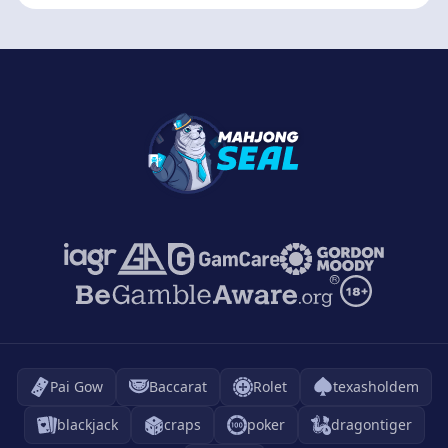
Pai Gow
Baccarat
Rolet
texasholdem
blackjack
craps
poker
dragontiger