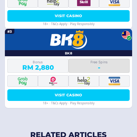
VISIT CASINO
18+ · T&Cs Apply · Play Responsibly
#3
BK8
Bonus
Free Spins
RM 2,880
-
VISIT CASINO
18+ · T&Cs Apply · Play Responsibly
RELATED ARTICLES