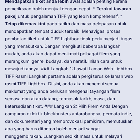
Mendapatkan tiket anda lebih awal
adalah penting kerana
pemeriksaan boleh menjual dengan cepat. *
Terokai tawaran
pakej
untuk pengalaman TIFF yang lebih komprehensif. *
Tetap dikemas kini
pada tarikh dan masa pelepasan untuk
mendapatkan tempat duduk terbaik. Menavigasi proses
pembelian tiket untuk TIFF Lightbox tidak perlu menjadi tugas
yang menakutkan. Dengan mengikuti beberapa langkah
mudah, anda akan dapat menikmati pelbagai filem yang
merangkumi genre, budaya, dan naratif. Inilah cara untuk
mewujudkannya: ### Langkah 1: Lawati Laman Web Lightbox
TIFF Rasmi Langkah pertama adalah pergi terus ke laman web
rasmi TIFF Lightbox. Di sini, anda akan menemui semua
maklumat yang anda perlukan mengenai tayangan filem
semasa dan akan datang, termasuk tarikh, masa, dan
ketersediaan tiket. ### Langkah 2: Pilih Filem Anda Dengan
campuran eklektik blockbusters antarabangsa, permata indie,
dan dokumentari yang memprovokasi pemikiran, memutuskan
apa yang harus ditonton boleh menjadi sangat
menggembirakan. Luangkan sedikit masa untuk melayari