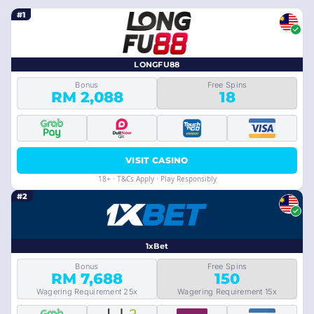
#1
LONGFU88
Bonus
Free Spins
RM 2,088
18
VISIT CASINO
18+ · T&Cs Apply · Play Responsibly
#2
1xBet
Bonus
Free Spins
RM 7,688
150
Wagering Requirement 25x
Wagering Requirement 15x